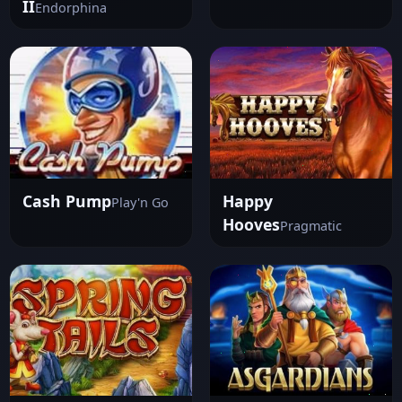
II
Endorphina
Cash Pump
Happy
Play'n Go
Hooves
Pragmatic