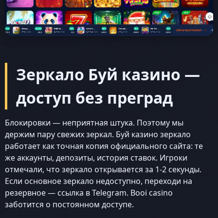
Зеркало Буй казино —
доступ без преград
Блокировки — неприятная штука. Поэтому мы
держим пару свежих зеркал. Буй казино зеркало
работает как точная копия официального сайта: те
же аккаунты, депозиты, история ставок. Игроки
отмечали, что зеркало открывается за 1-2 секунды.
Если основное зеркало недоступно, переходи на
резервное — ссылка в Telegram. Booi casino
заботится о постоянном доступе.