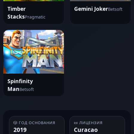
Timber
Gemini Joker
Betsoft
Stacks
Pragmatic
Spinfinity
Man
Betsoft
🎲 ГОД ОСНОВАНИЯ
📜 ЛИЦЕНЗИЯ
2019
Curacao