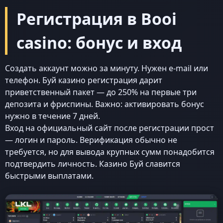
Регистрация в Booi
casino: бонус и вход
Создать аккаунт можно за минуту. Нужен e-mail или
телефон. Буй казино регистрация дарит
приветственный пакет — до 250% на первые три
депозита и фриспины. Важно: активировать бонус
нужно в течение 7 дней.
Вход на официальный сайт после регистрации прост
— логин и пароль. Верификация обычно не
требуется, но для вывода крупных сумм понадобится
подтвердить личность. Казино Буй славится
быстрыми выплатами.