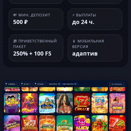
💸 МИН. ДЕПОЗИТ
⚡ ВЫПЛАТЫ
500 ₽
до 24 ч.
🎁 ПРИВЕТСТВЕННЫЙ
📱 МОБИЛЬНАЯ
ПАКЕТ
ВЕРСИЯ
250% + 100 FS
адаптив